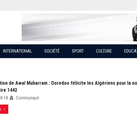
INTERNATIONAL
SOCIÉTÉ
SPORT
CULTURE
EDUCA
tion de Awal Muharram : Ooredoo félicite les Algériens pour la n
ire 1442
08-18
Communiqué
s