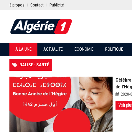
à propos
Contact
Publicité
À LA UNE
ACTUALITÉ
ÉCONOMIE
POLITIQUE
BALISE : SANTÉ
Célébra
de l’Hég
2020-
Voir plu