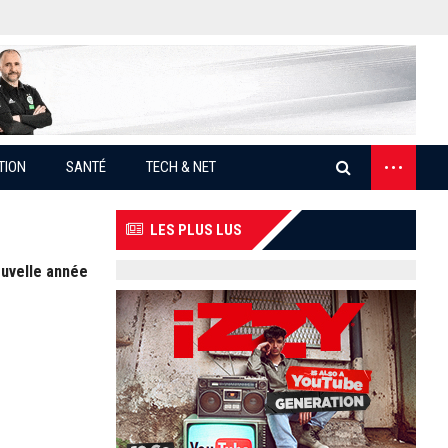
...
TION
SANTÉ
TECH & NET
LES PLUS LUS
ouvelle année