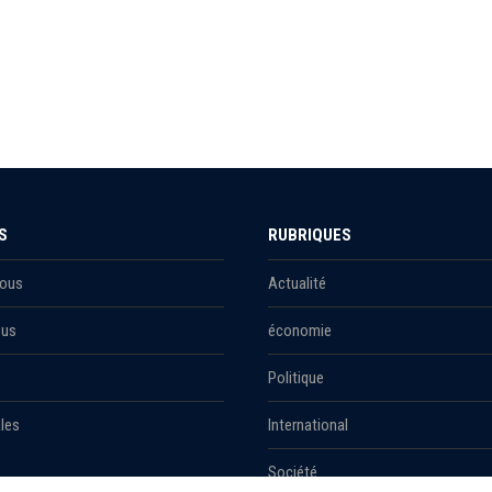
S
RUBRIQUES
Nous
Actualité
ous
économie
Politique
les
International
Société