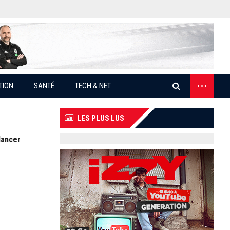
...
TION
SANTÉ
TECH & NET
LES PLUS LUS
lancer