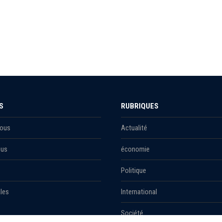
S
RUBRIQUES
Nous
Actualité
ous
économie
Politique
les
International
Société