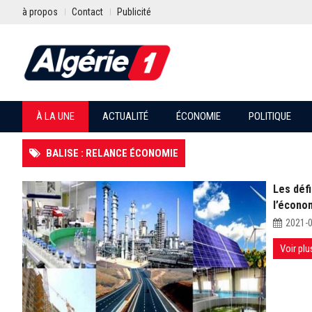
à propos
Contact
Publicité
À LA UNE
ACTUALITÉ
ÉCONOMIE
POLITIQUE
BALISE : RELANCE ÉCONOMIE
Les défi
l’écono
2021-
Voir plu