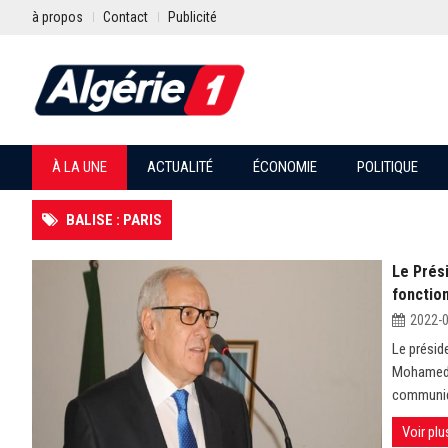
à propos
Contact
Publicité
À LA UNE
ACTUALITÉ
ÉCONOMIE
POLITIQUE
BALISE : PARIS
Le Prés
fonction
2022-
Le présid
Mohamed A
communiqu
Voir plu