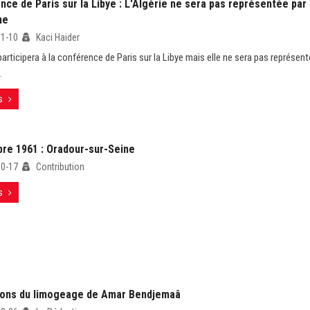
ce de Paris sur la Libye : L'Algérie ne sera pas représentée par 
ne
11-10
Kaci Haider
participera à la conférence de Paris sur la Libye mais elle ne sera pas représent
.
s
bre 1961 : Oradour-sur-Seine
10-17
Contribution
s
sons du limogeage de Amar Bendjemaâ