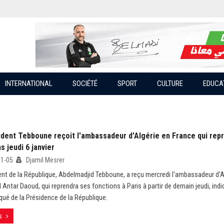
INTERNATIONAL
SOCIÉTÉ
SPORT
CULTURE
EDUCA
ident Tebboune reçoit l'ambassadeur d'Algérie en France qui rep
s jeudi 6 janvier
01-05
Djamil Mesrer
ent de la République, Abdelmadjid Tebboune, a reçu mercredi l'ambassadeur d'A
ntar Daoud, qui reprendra ses fonctions à Paris à partir de demain jeudi, indi
é de la Présidence de la République.
s