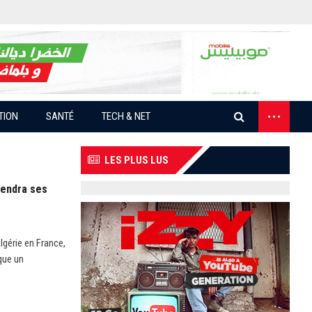
...
TION
SANTÉ
TECH & NET
LES PLUS LUS
rendra ses
lgérie en France,
que un