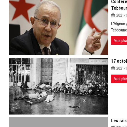
Conféren
Tebbou
2021-
L'Algérie 
Tebboune
Voir plu
17 octo
2021-
Voir plu
Les rai