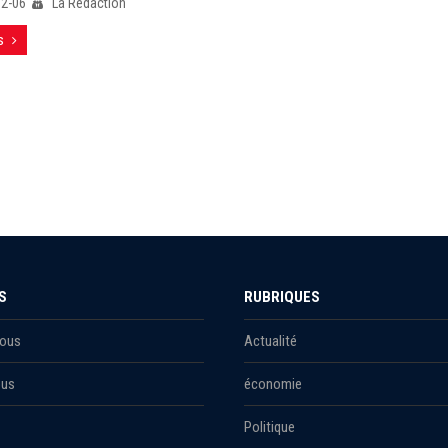
12-06
La Rédaction
s
S
RUBRIQUES
Nous
Actualité
ous
économie
Politique