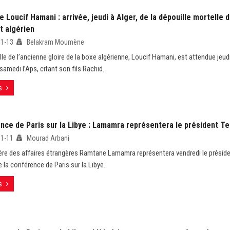
 Loucif Hamani : arrivée, jeudi à Alger, de la dépouille mortelle d
t algérien
11-13
Belakram Moumène
le de l’ancienne gloire de la boxe algérienne, Loucif Hamani, est attendue jeudi
samedi l’Aps, citant son fils Rachid.
s
nce de Paris sur la Libye : Lamamra représentera le président T
11-11
Mourad Arbani
ère des affaires étrangères Ramtane Lamamra représentera vendredi le présid
 la conférence de Paris sur la Libye.
s