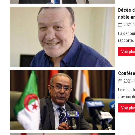
Décès de
noble ar
2021-
La dépouil
rapporte, 
Voir plu
Confére
2021-
Le minist
travaux de
Voir plu