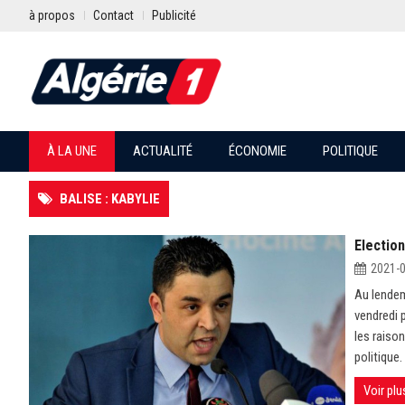
à propos
Contact
Publicité
À LA UNE
ACTUALITÉ
ÉCONOMIE
POLITIQUE
BALISE : KABYLIE
Election
2021-
Au lendem
vendredi 
les raison
politique.
Voir plu