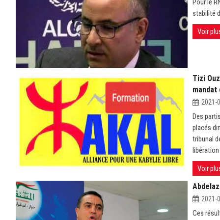
Pour le R
stabilité 
Voir plu
Tizi Ouz
mandat 
2021-
Des parti
placés di
tribunal 
libératio
Voir plu
Abdelaz
2021-
Ces résult