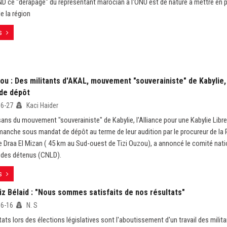
ND ce "dérapage" du représentant marocian à l'ONU est de nature à mettre en pé
de la région
s
ou : Des militants d'AKAL, mouvement "souverainiste" de Kabylie,
de dépôt
06-27
Kaci Haider
sans du mouvement "souverainiste" de Kabylie, l'Alliance pour une Kabylie Libr
manche sous mandat de dépôt au terme de leur audition par le procureur de la 
de Draa El Mizan ( 45 km au Sud-ouest de Tizi Ouzou), a annoncé le comité nati
n des détenus (CNLD).
s
iz Bélaid : "Nous sommes satisfaits de nos résultats"
06-16
N. S
ats lors des élections législatives sont l'aboutissement d'un travail des milita