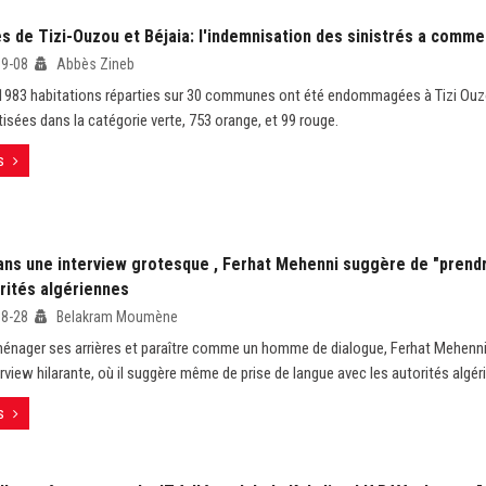
es de Tizi-Ouzou et Béjaia: l'indemnisation des sinistrés a comm
09-08
Abbès Zineb
 1983 habitations réparties sur 30 communes ont été endommagées à Tizi Ouz
tisées dans la catégorie verte, 753 orange, et 99 rouge.
s
ans une interview grotesque , Ferhat Mehenni suggère de "prend
rités algériennes
08-28
Belakram Moumène
énager ses arrières et paraître comme un homme de dialogue, Ferhat Mehenni 
erview hilarante, où il suggère même de prise de langue avec les autorités algé
s