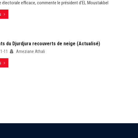
électorale efficace, commente le président d'EL Moustakbel
s
ts du Djurdjura recouverts de neige (Actualisé)
01-11
Ameziane Athali
s