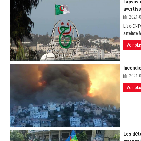
Lapsus d
avertis
2021-
L'ex-ENTV
atteinte à
Voir plu
Incendie
2021-
Voir plu
Les dét