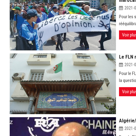
marocain
2021-
Pour les 
rééquilib
Voir plu
Le FLN r
2021-
Pour le F
la questi
Voir plu
Algérie
2021-