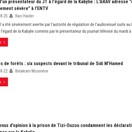
'un présentateur du JT à l'égard de la Kabylie : L'ARAV adresse "
sement sévère" à l'ENTV
08-25
Kaci Haider
 a été sévèrement avertie par l'autorité de régulation de l'audiovisuel suite au
 l'égard de la Kabylie commis par le présentateur du journal télévisé du mardi à
s
s de forêts : six suspects devant le tribunal de Sidi M’Hamed
08-22
Belakram Moumène
s
enus d'opinion à la prison de Tizi-Ouzou condamnent les déclarat