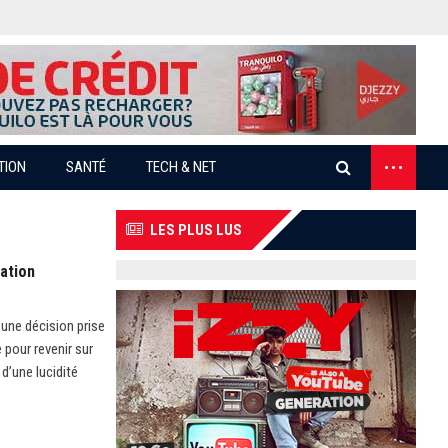
...
TION
SANTÉ
TECH & NET
LES PLUS LUS
pation
 une décision prise
 pour revenir sur
 d’une lucidité