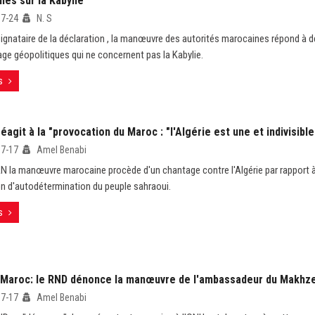
es sur la Kabylie
07-24
N. S
signataire de la déclaration , la manœuvre des autorités marocaines répond à d
rage géopolitiques qui ne concernent pas la Kabylie.
s
éagit à la "provocation du Maroc : "l'Algérie est une et indivisible
07-17
Amel Benabi
LN la manœuvre marocaine procède d'un chantage contre l'Algérie par rapport à
on d'autodétermination du peuple sahraoui.
s
/Maroc: le RND dénonce la manœuvre de l'ambassadeur du Makhz
07-17
Amel Benabi