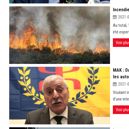
Incendi
2021-
Au total,
été exper
Voir plu
MAK : D
les auto
2021-
Voulant m
d'une int
Voir plu