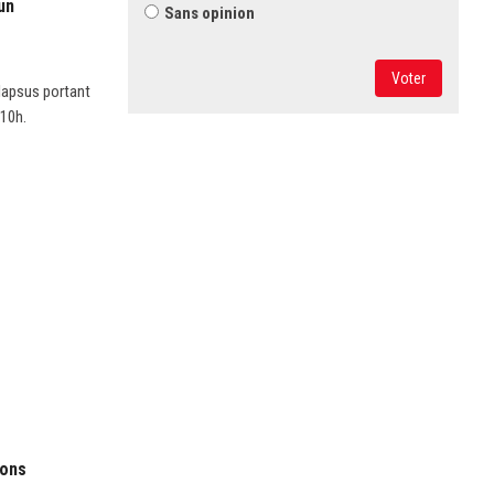
un
Sans opinion
Voter
 lapsus portant
 10h.
ions