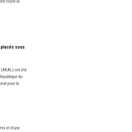
ril toute la
 placés sous
e (AKAL) ont été
République du
onal pour la
nts et d'une