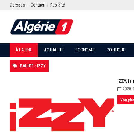
à propos
Contact
Publicité
À LA UNE
ACTUALITÉ
ÉCONOMIE
POLITIQUE
BALISE : IZZY
IZZY, la
2020-
Voir plu