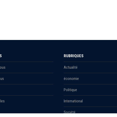
S
RUBRIQUES
Nous
Actualité
ous
économie
Politique
les
International
Société