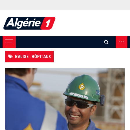
...
BALISE : HÔPITAUX