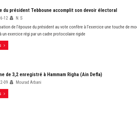
e du président Tebboune accomplit son devoir électoral
06-12
N. S
ipation de l'épouse du président au vote confère à l'exercice une touche de mo
à un exercice régi par un cadre protocolaire rigide
s
me de 3,2 enregistré à Hammam Righa (Ain Defla)
12-09
Mourad Arbani
s