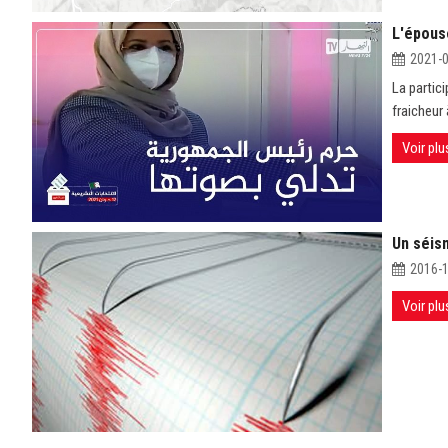
L'épous
2021-
La partic
fraicheur 
Voir plu
Un séis
2016-
Voir plu