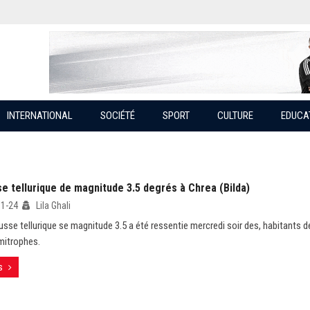
INTERNATIONAL
SOCIÉTÉ
SPORT
CULTURE
EDUCA
e tellurique de magnitude 3.5 degrés à Chrea (Bilda)
11-24
Lila Ghali
sse tellurique se magnitude 3.5 a été ressentie mercredi soir des, habitants de
imitrophes.
s