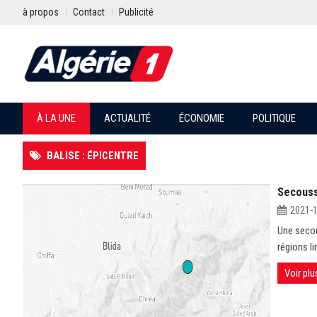
à propos
Contact
Publicité
À LA UNE
ACTUALITÉ
ÉCONOMIE
POLITIQUE
BALISE : ÉPICENTRE
Secouss
2021-
Une secou
régions l
Voir plu