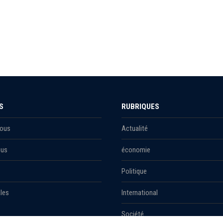
S
RUBRIQUES
Nous
Actualité
ous
économie
Politique
les
International
Société