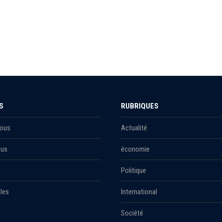
S
RUBRIQUES
Nous
Actualité
ous
économie
Politique
les
International
Société