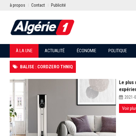
à propos
Contact
Publicité
À LA UNE
ACTUALITÉ
ÉCONOMIE
POLITIQUE
BALISE : CORDZERO THNIQ
Le plus
expérie
2021-
Voir plu