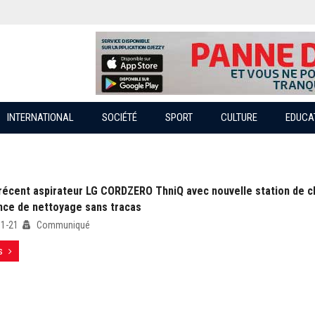
INTERNATIONAL
SOCIÉTÉ
SPORT
CULTURE
EDUCA
 récent aspirateur LG CORDZERO ThniQ avec nouvelle station de c
nce de nettoyage sans tracas
01-21
Communiqué
s