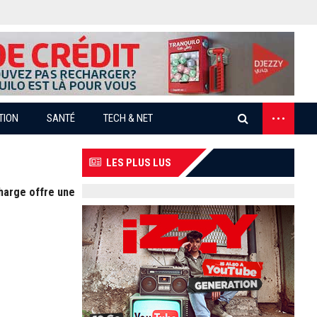
...
TION
SANTÉ
TECH & NET
LES PLUS LUS
harge offre une