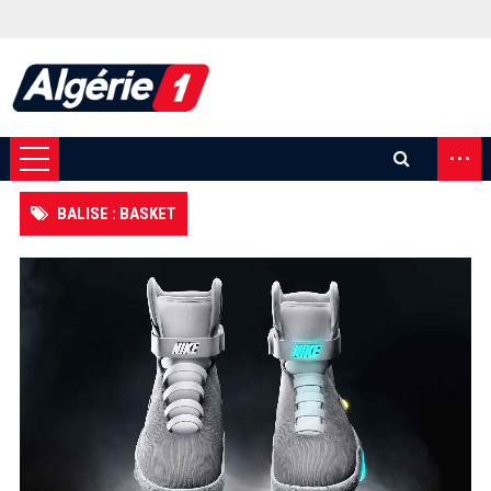
...
BALISE : BASKET